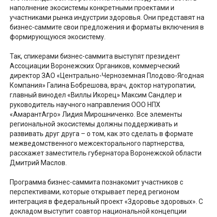
наполнение экосистемы конкретными проектами и
участниками рынка индустрии здоровья. Они представят на
бизнес-саммите свои предложения и форматы включения в
формирующуюся экосистему.
Так, спикерами бизнес-саммита выступят президент
Ассоциации Воронежских Органиков, коммерческий
директор ЗАО «Центрально-Черноземная Плодово-Ягодная
Компания» Галина Бобрешова, врач, доктор натуропатии,
главный винодел «Виллы Икорец» Максим Сандлер и
руководитель научного направления ООО НПХ
«АмарантАгро» Лидия Мирошниченко. Все элементы
региональной экосистемы должны поддерживать и
развивать друг друга – о том, как это сделать в формате
межведомственного межсекторального партнерства,
расскажет заместитель губернатора Воронежской области
Дмитрий Маслов.
Программа бизнес-саммита познакомит участников с
перспективами, которые открывает перед регионом
интеграция в федеральный проект «Здоровье здоровых». С
докладом выступит соавтор национальной концепции