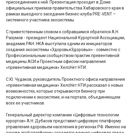
присоединения к ней. Презентация проходит в Доме
официальных приемов правительства Хабаровского края в
рамках выездного заседания бизнес-клуба PRE-VENT –
системного участника экосистемы.
С приветственным словом к собравшимся обратился А.Н.
Разумов - президент Национальной Курортной Ассоциации,
академик РАН. НКА выступила одним из инициаторов
создания экосистемы «ЗдоровьеЗдоровых» - совместно с
Профессиональным сообществом практик превентивной
медицины АСИ и Проектным офисом направления
«превентивная медицина» ХелсНет НТИ.
С.Ю. Чудаков, руководитель Проектного офиса направления
«превентивная медицина» ХелсНет НТИ рассказал о новых
возможностях, которые открываются бизнесу при
подключении к экосистеме, и на портале, объединяющем
всех ее участников.
Генеральный директор компании «Цифровые технологии
курортов» А.Н. Дубасов представил цифровую платформу
управления здоровьем населения в регионах РФ. Именно на
основе этой платформы создается единая цифровая среда